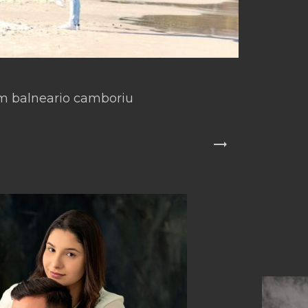
m balneario camboriu
trending_flat