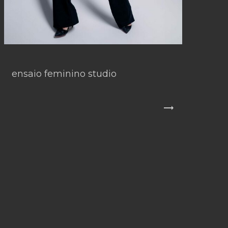
ensaio feminino studio
trending_flat