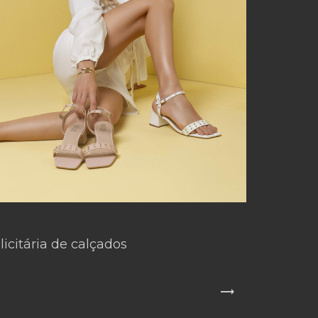
citária de calçados
trending_flat