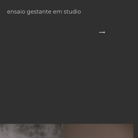
ensaio gestante em studio
trending_flat