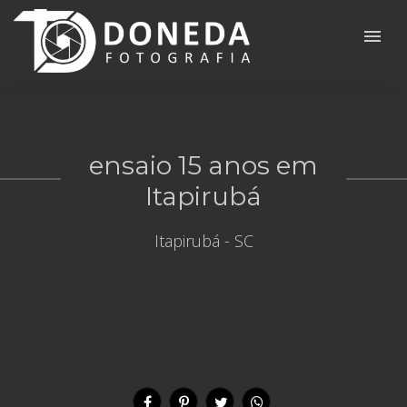
menu
ensaio 15 anos em
Itapirubá
Itapirubá - SC
Compartilhe